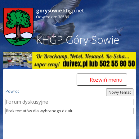
gorysowie
.khgp.net
Odwiedzin: 38586
KHGP Góry Sowie
Rozwiń menu
Toggle
navigation
Powrót
Forum dyskusyjne
Brak tematów dla wybranego działu