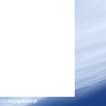
2008
mojegolebie.pl