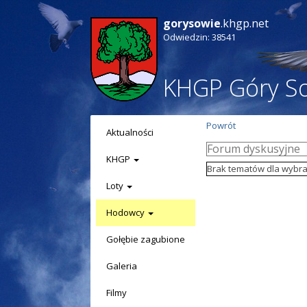
gorysowie
.khgp.net
Odwiedzin: 38541
KHGP Góry S
Powrót
Aktualności
Forum dyskusyjne
KHGP
Brak tematów dla wybra
Loty
Hodowcy
Gołębie zagubione
Galeria
Filmy