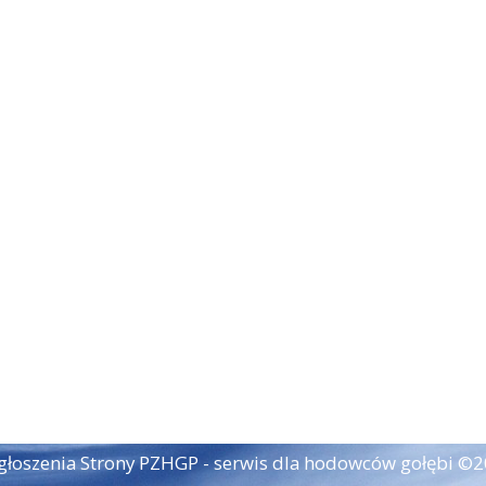
łoszenia Strony PZHGP - serwis dla hodowców gołębi ©