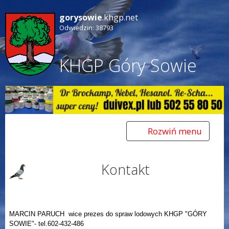
gorysowie
.khgp.net
Odwiedzin: 38793
KHGP Góry Sowie
Rozwiń menu
Toggle
navigation
Kontakt
MARCIN PARUCH wice prezes do spraw lodowych KHGP "GÓRY
SOWIE"- tel.602-432-486